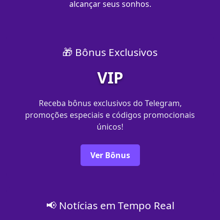
alcançar seus sonhos.
🎁 Bônus Exclusivos
VIP
Receba bônus exclusivos do Telegram,
promoções especiais e códigos promocionais
únicos!
Ver Bônus
📢 Notícias em Tempo Real