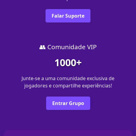
Falar Suporte
👥 Comunidade VIP
1000+
Junte-se a uma comunidade exclusiva de
jogadores e compartilhe experiências!
Entrar Grupo