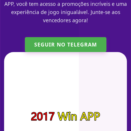
APP, você tem acesso a promoções incríveis e uma
experiência de jogo inigualável. Junte-se aos
vencedores agora!
SEGUIR NO TELEGRAM