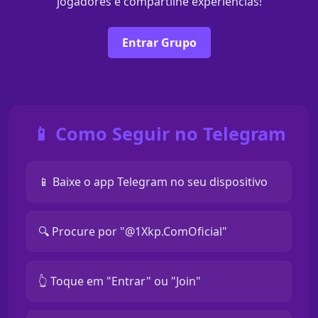
jogadores e compartilhe experiências!
Entrar Grupo
📱 Como Seguir no Telegram
📱 Baixe o app Telegram no seu dispositivo
🔍 Procure por "@1Xkp.ComOficial"
👆 Toque em "Entrar" ou "Join"