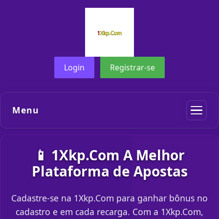
Login
Registrar-se
Menu
📱 1Xkp.Com A Melhor
Plataforma de Apostas
Cadastre-se na 1Xkp.Com para ganhar bônus no
cadastro e em cada recarga. Com a 1Xkp.Com,