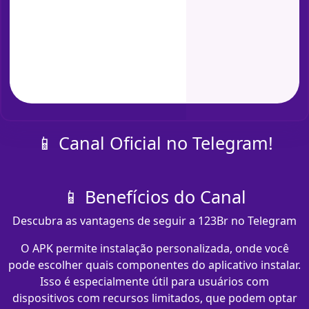
📱 Canal Oficial no Telegram!
📱 Benefícios do Canal
Descubra as vantagens de seguir a 123Br no Telegram
O APK permite instalação personalizada, onde você
pode escolher quais componentes do aplicativo instalar.
Isso é especialmente útil para usuários com
dispositivos com recursos limitados, que podem optar