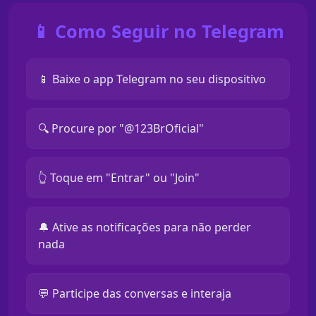
📱 Como Seguir no Telegram
📱 Baixe o app Telegram no seu dispositivo
🔍 Procure por "@123BrOficial"
👆 Toque em "Entrar" ou "Join"
🔔 Ative as notificações para não perder
nada
💬 Participe das conversas e interaja