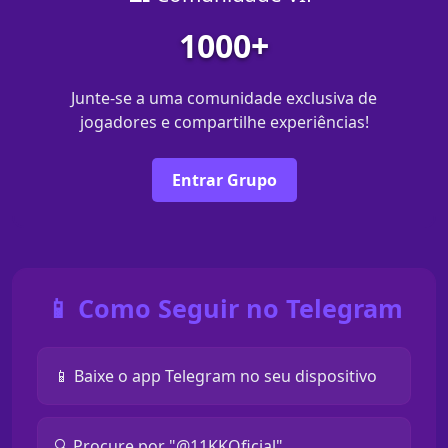
1000+
Junte-se a uma comunidade exclusiva de
jogadores e compartilhe experiências!
Entrar Grupo
📱 Como Seguir no Telegram
📱 Baixe o app Telegram no seu dispositivo
🔍 Procure por "@11KKOficial"