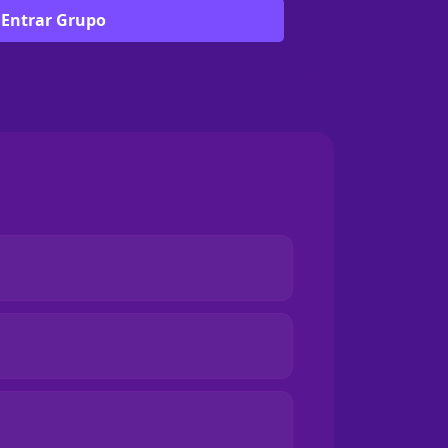
Entrar Grupo