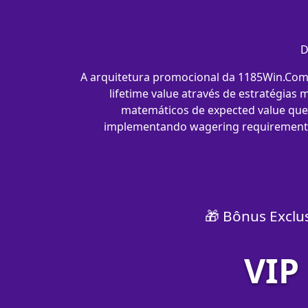
D
A arquitetura promocional da 1185Win.Com
lifetime value através de estratégias 
matemáticos de expected value que
implementando wagering requirements c
🎁 Bônus Exclu
VIP