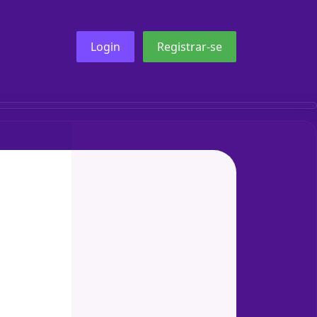
Login
Registrar-se