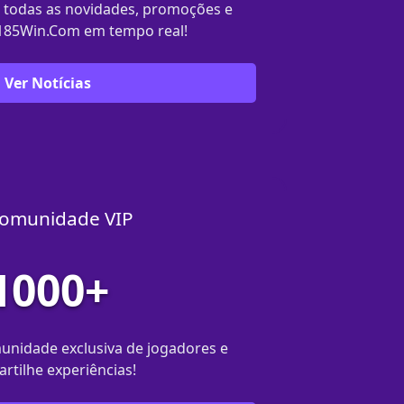
e todas as novidades, promoções e
185Win.Com em tempo real!
Ver Notícias
Comunidade VIP
1000+
unidade exclusiva de jogadores e
rtilhe experiências!