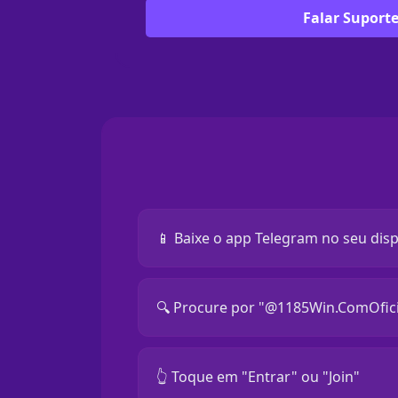
Falar Suport
📱 Baixe o app Telegram no seu disp
🔍 Procure por "@1185Win.ComOfici
👆 Toque em "Entrar" ou "Join"