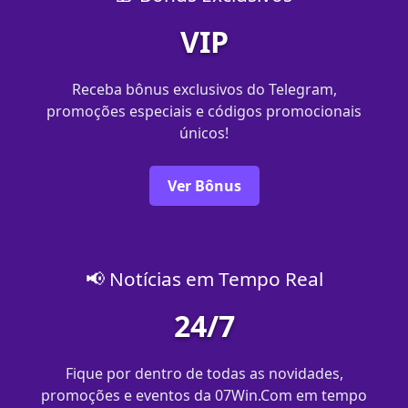
VIP
Receba bônus exclusivos do Telegram,
promoções especiais e códigos promocionais
únicos!
Ver Bônus
📢 Notícias em Tempo Real
24/7
Fique por dentro de todas as novidades,
promoções e eventos da 07Win.Com em tempo