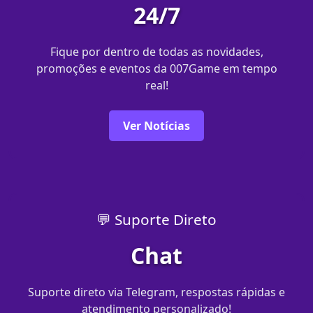
24/7
Fique por dentro de todas as novidades,
promoções e eventos da 007Game em tempo
real!
Ver Notícias
💬 Suporte Direto
Chat
Suporte direto via Telegram, respostas rápidas e
atendimento personalizado!