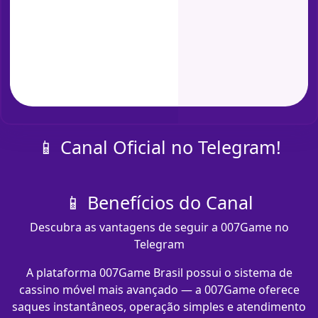
📱 Canal Oficial no Telegram!
📱 Benefícios do Canal
Descubra as vantagens de seguir a 007Game no
Telegram
A plataforma 007Game Brasil possui o sistema de
cassino móvel mais avançado — a 007Game oferece
saques instantâneos, operação simples e atendimento